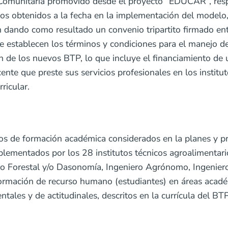
Comunitaria promovido desde el proyecto “EDUCAR”, respo
 obtenidos a la fecha en la implementación del modelo, lo
n dando como resultado un convenio tripartito firmado ent
establecen los términos y condiciones para el manejo de
n de los nuevos BTP, lo que incluye el financiamiento de 
ente que preste sus servicios profesionales en los instit
urricular.
sos de formación académica considerados en la planes y p
lementados por los 28 institutos técnicos agroalimentari
ro Forestal y/o Dasonomía, Ingeniero Agrónomo, Ingeniero 
formación de recurso humano (estudiantes) en áreas acadé
ntales y de actitudinales, descritos en la currícula del 