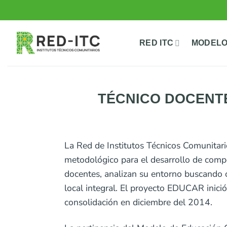
Saltar
al
contenido
RED ITC
MODELO
TÉCNICO DOCENT
La Red de Institutos Técnicos Comunita
metodológico para el desarrollo de com
docentes, analizan su entorno buscando o
local integral. El proyecto EDUCAR inici
consolidación en diciembre del 2014.