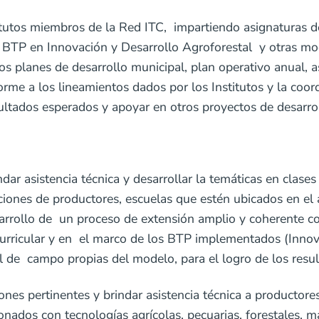
tutos miembros de la Red ITC, impartiendo asignaturas d
s BTP en Innovación y Desarrollo Agroforestal y otras mo
s planes de desarrollo municipal, plan operativo anual, as
e a los lineamientos dados por los Institutos y la coordi
sultados esperados y apoyar en otros proyectos de desarr
ndar asistencia técnica y desarrollar la temáticas en clase
ciones de productores, escuelas que estén ubicados en el á
desarrollo de un proceso de extensión amplio y coherente
curricular y en el marco de los BTP implementados (Innov
l de campo propias del modelo, para el logro de los resu
iones pertinentes y brindar asistencia técnica a productore
onados con tecnologías agrícolas, pecuarias, forestales, ma