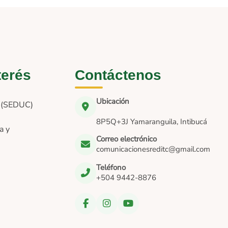
terés
Contáctenos
Ubicación
n (SEDUC)
8P5Q+3J Yamaranguila, Intibucá
a y
Correo electrónico
comunicacionesreditc@gmail.com
Teléfono
+504 9442-8876