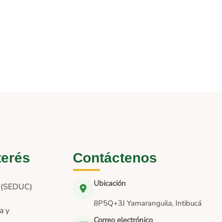
terés
Contáctenos
Ubicación
n (SEDUC)
8P5Q+3J Yamaranguila, Intibucá
a y
Correo electrónico