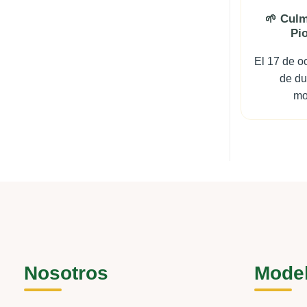
🌱 Culm
Pi
El 17 de o
de du
mo
Nosotros
Mode