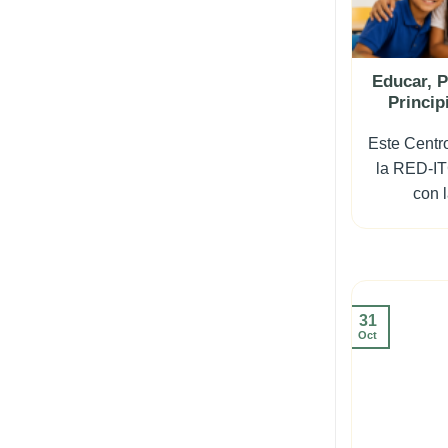
Educar, P
Princip
Este Centr
la RED-IT
con l
31
Oct