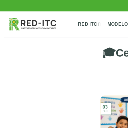
Saltar
al
contenido
RED ITC
MODELO
🎓Ce
03
Jul