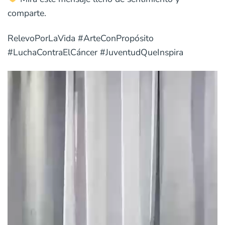
comparte.
RelevoPorLaVida #ArteConPropósito
#LuchaContraElCáncer #JuventudQueInspira