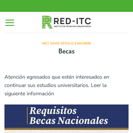
Saltar
al
contenido
INST. DAVID HÉRCULES NAVARRO
Becas
Atención egresados que estén interesados en
continuar sus estudios universitarios. Leer la
siguiente información