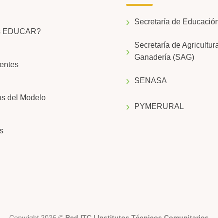
Secretaría de Educaci
s EDUCAR?
Secretaría de Agricultur
Ganadería (SAG)
entes
SENASA
os del Modelo
PYMERURAL
s
Copyright 2026 ©
Red ITC | Institutos Técnicos Comunitarios