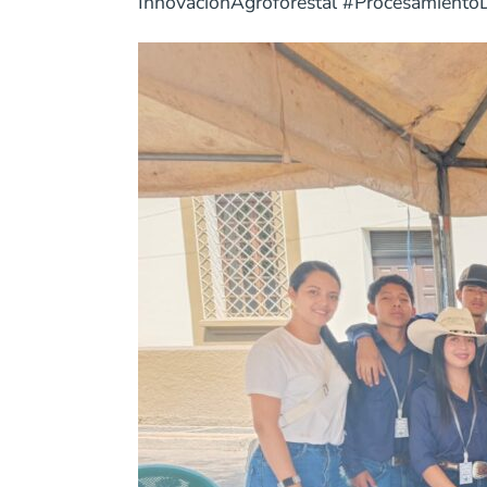
InnovaciónAgroforestal #Procesamient