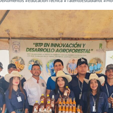
oDeAlimentos #EducaciónTécnica #TalentoEstudiantil 