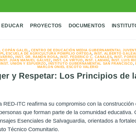
 EDUCAR
PROYECTOS
DOCUMENTOS
INSTITUT
L COPÁN GALEL
,
CENTRO DE EDUCACIÓN MEDIA GUBERNAMENTAL JUVEN
PI
,
ESCUELA DE AGRICULTURA POMPILIO ORTEGA
,
INST. ALBERTO GALE
NAVARRO
,
INST. DR. RAMÓN ROSA
,
INST. FEDERICO C. CANALES
,
INST. FORE
INST. JUAN MANUEL GÁLVEZ
,
INST. LA VIRTUD
,
INST. LAMANÍ
,
INST. LUIS 
,
INST. UNIÓN Y ESFUERZO
,
INSTITUTO GUBERNAMENTAL SAN FRANCISCO
,
MARLON ONIEL ESCOTO VALERIO
er y Respetar: Los Principios de 
la RED-ITC reafirma su compromiso con la construcción 
s personas que forman parte de la comunidad educativa
sajes Esenciales de Salvaguardia, orientados a fortalec
tuto Técnico Comunitario.