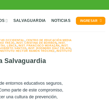
OS
SALVAGUARDIA
NOTICIAS
INGRESAR
TUD OCCIDENTAL
,
CENTRO DE EDUCACIÓN MEDIA
ANO TREJO
,
INST. CRISTINA DE BORBÓN
,
INST.
STAL LENCA
,
INST. FRANCISCO MORAZÁN
,
INST.
RIGOBERTO SANTOS
,
INST. RODIMIRO DÍAZ ZELAYA
,
INSTITUTO HECTOR RAMÓN TRÓCHEZ
,
INSTITUTO
la Salvaguardia
de entornos educativos seguros,
. Como parte de este compromiso,
er una cultura de prevención,