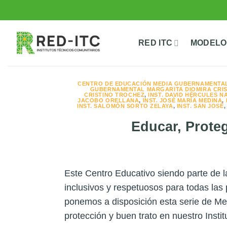
Saltar
al
contenido
RED ITC
MODELO
CENTRO DE EDUCACIÓN MEDIA GUBERNAMENTA
GUBERNAMENTAL MARGARITA DIOMIRA CRIS
CRISTINO TROCHEZ
,
INST. DAVID HÉRCULES 
JACOBO ORELLANA
,
INST. JOSÉ MARÍA MEDINA
,
INST. SALOMÓN SORTO ZELAYA
,
INST. SAN JOSÉ
Educar, Proteg
Este Centro Educativo siendo parte de 
inclusivos y respetuosos para todas la
ponemos a disposición esta serie de Men
protección y buen trato en nuestro Insti