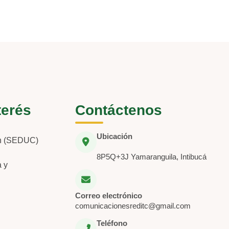
terés
Contáctenos
Ubicación
ón (SEDUC)
8P5Q+3J Yamaranguila, Intibucá
a y
Correo electrónico
comunicacionesreditc@gmail.com
Teléfono