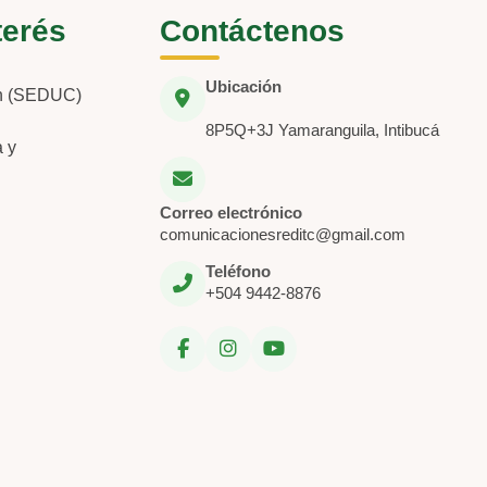
terés
Contáctenos
Ubicación
ón (SEDUC)
8P5Q+3J Yamaranguila, Intibucá
a y
Correo electrónico
comunicacionesreditc@gmail.com
Teléfono
+504 9442-8876