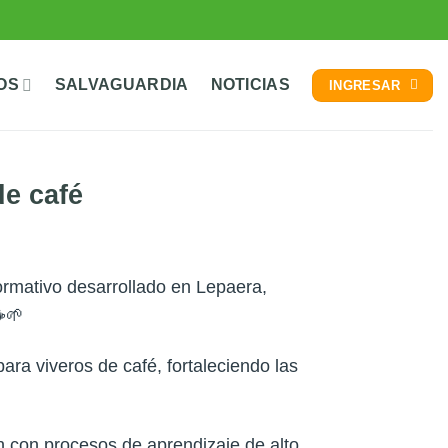
OS
SALVAGUARDIA
NOTICIAS
INGRESAR
de café
ormativo desarrollado en Lepaera,
☕🌱
ara viveros de café, fortaleciendo las
n con procesos de aprendizaje de alto