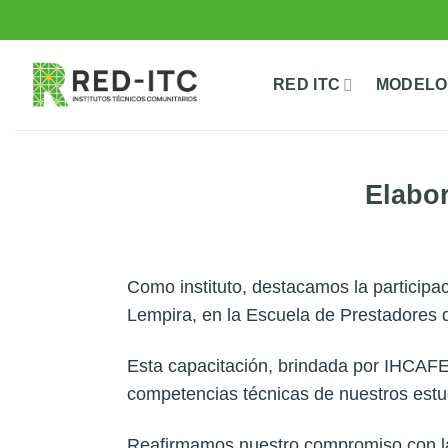
Saltar
al
contenido
RED ITC
MODELO
Elabor
Como instituto, destacamos la participa
Lempira, en la Escuela de Prestadores 
Esta capacitación, brindada por IHCAFE –
competencias técnicas de nuestros estud
Reafirmamos nuestro compromiso con la 