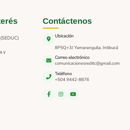
terés
Contáctenos
Ubicación
n (SEDUC)
8P5Q+3J Yamaranguila, Intibucá
a y
Correo electrónico
comunicacionesreditc@gmail.com
Teléfono
+504 9442-8876