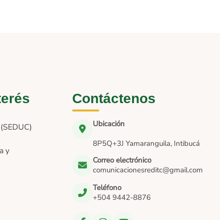
terés
Contáctenos
Ubicación
n (SEDUC)
8P5Q+3J Yamaranguila, Intibucá
a y
Correo electrónico
comunicacionesreditc@gmail.com
Teléfono
+504 9442-8876