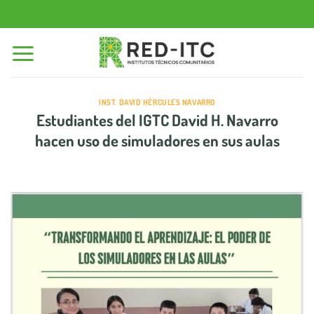
Saltar
al
contenido
INST. DAVID HÉRCULES NAVARRO
Estudiantes del IGTC David H. Navarro
hacen uso de simuladores en sus aulas