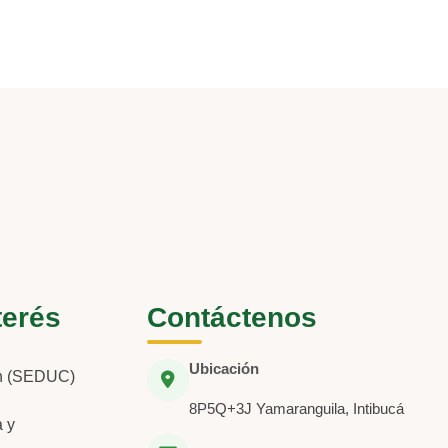
terés
Contáctenos
Ubicación
ón (SEDUC)
8P5Q+3J Yamaranguila, Intibucá
a y