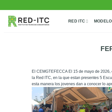
Saltar
al
contenido
RED ITC
MODELO
FE
El CEMGTEFECCA El 15 de mayo de 2026, esta 
la Red ITC, en la que estan presentes 5 Escue
esta manera los jovenes dan a conocer lo a