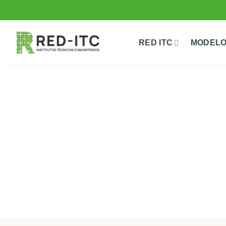
Saltar
al
contenido
RED ITC
MODELO