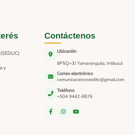
terés
Contáctenos
Ubicación
n (SEDUC)
8P5Q+3J Yamaranguila, Intibucá
a y
Correo electrónico
comunicacionesreditc@gmail.com
Teléfono
+504 9442-8876