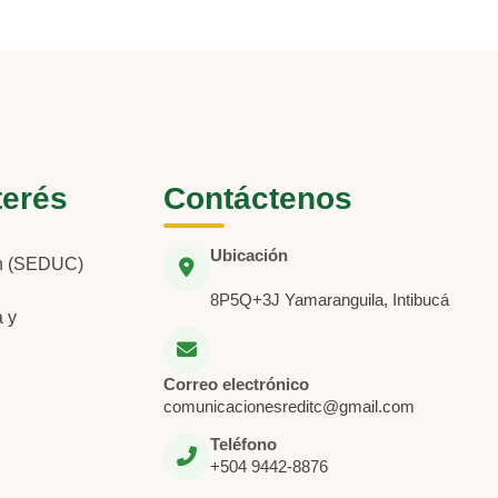
terés
Contáctenos
Ubicación
ón (SEDUC)
8P5Q+3J Yamaranguila, Intibucá
a y
Correo electrónico
comunicacionesreditc@gmail.com
Teléfono
+504 9442-8876