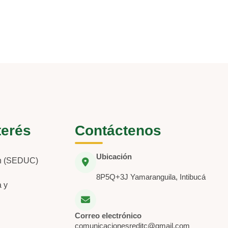
terés
Contáctenos
Ubicación
ón (SEDUC)
8P5Q+3J Yamaranguila, Intibucá
a y
Correo electrónico
comunicacionesreditc@gmail.com