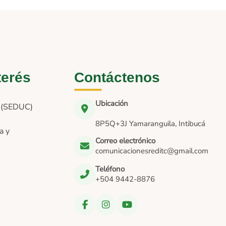
terés
Contáctenos
Ubicación
n (SEDUC)
8P5Q+3J Yamaranguila, Intibucá
a y
Correo electrónico
comunicacionesreditc@gmail.com
Teléfono
+504 9442-8876