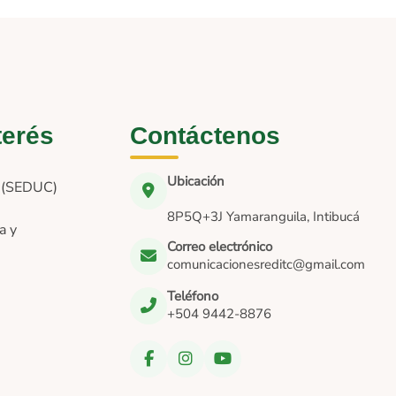
terés
Contáctenos
Ubicación
n (SEDUC)
8P5Q+3J Yamaranguila, Intibucá
a y
Correo electrónico
comunicacionesreditc@gmail.com
Teléfono
+504 9442-8876