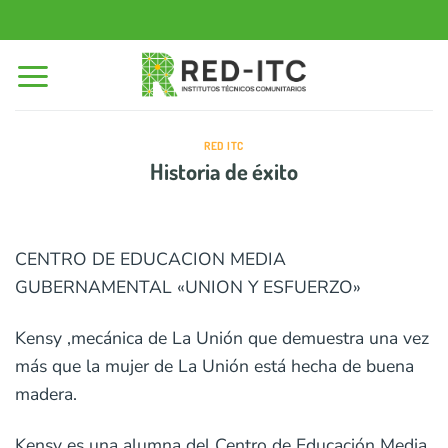
Saltar
al
contenido
RED ITC
Historia de éxito
CENTRO DE EDUCACION MEDIA
GUBERNAMENTAL «UNION Y ESFUERZO»
Kensy ,mecánica de La Unión que demuestra una vez
más que la mujer de La Unión está hecha de buena
madera.
Kensy es una alumna del Centro de Educación Media