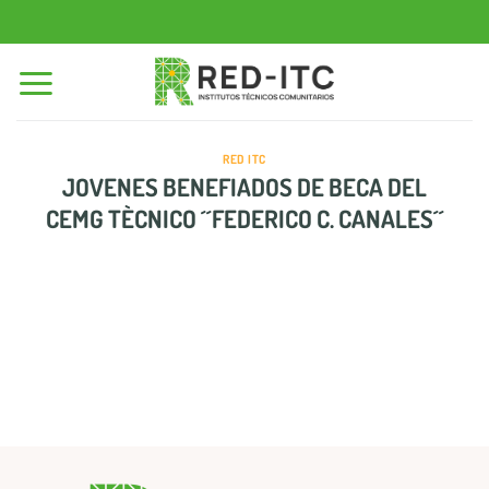
Saltar
al
contenido
RED ITC
JOVENES BENEFIADOS DE BECA DEL
CEMG TÈCNICO ´´FEDERICO C. CANALES´´