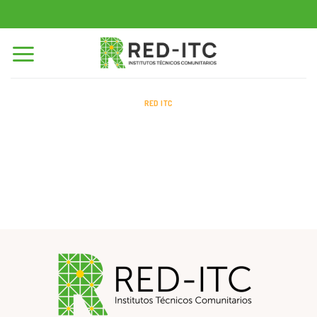
Saltar
al
contenido
RED ITC