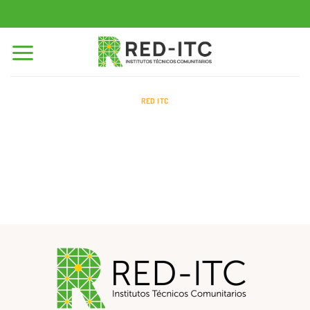
Saltar
al
contenido
RED ITC