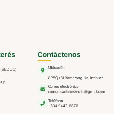
terés
Contáctenos
Ubicación
n (SEDUC)
8P5Q+3J Yamaranguila, Intibucá
a y
Correo electrónico
comunicacionesreditc@gmail.com
Teléfono
+504 9442-8876