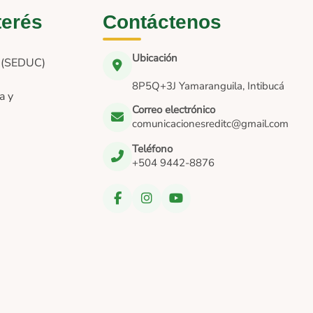
terés
Contáctenos
Ubicación
n (SEDUC)
8P5Q+3J Yamaranguila, Intibucá
a y
Correo electrónico
comunicacionesreditc@gmail.com
Teléfono
+504 9442-8876