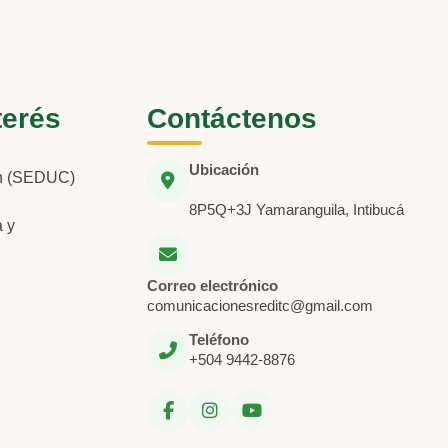
terés
Contáctenos
Ubicación
ón (SEDUC)
8P5Q+3J Yamaranguila, Intibucá
a y
Correo electrónico
comunicacionesreditc@gmail.com
Teléfono
+504 9442-8876