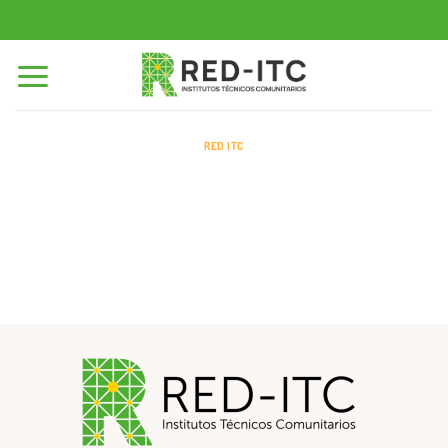
Saltar
al
contenido
RED ITC