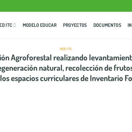
ED ITC
MODELO EDUCAR
PROYECTOS
DOCUMENTOS
I
RED ITC
ón Agroforestal realizando levantamient
regeneración natural, recolección de fruto
os espacios curriculares de Inventario For