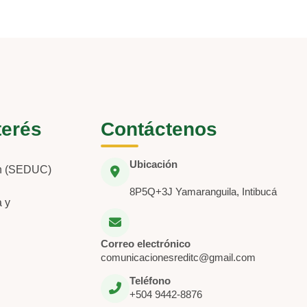
terés
Contáctenos
Ubicación
ón (SEDUC)
8P5Q+3J Yamaranguila, Intibucá
a y
Correo electrónico
comunicacionesreditc@gmail.com
Teléfono
+504 9442-8876