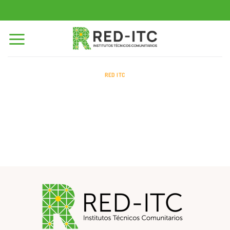
Saltar
al
contenido
RED ITC