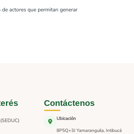
n de actores que permitan generar
terés
Contáctenos
Ubicación
n (SEDUC)
8P5Q+3J Yamaranguila, Intibucá