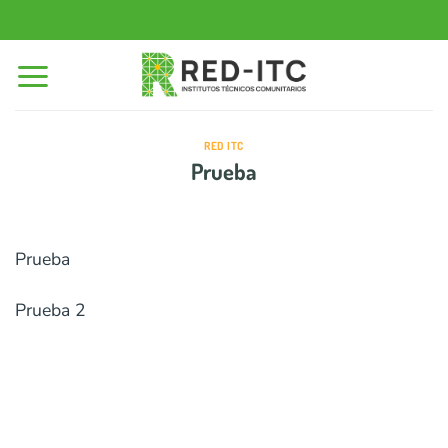
Saltar
al
contenido
RED ITC
Prueba
Prueba
Prueba 2