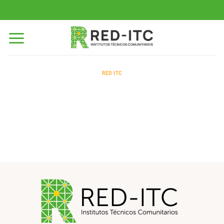
Saltar
al
contenido
RED ITC