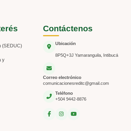
terés
Contáctenos
Ubicación
ón (SEDUC)
8P5Q+3J Yamaranguila, Intibucá
a y
Correo electrónico
comunicacionesreditc@gmail.com
Teléfono
+504 9442-8876