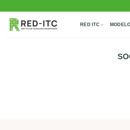
Saltar
al
contenido
RED ITC
MODELO
SO