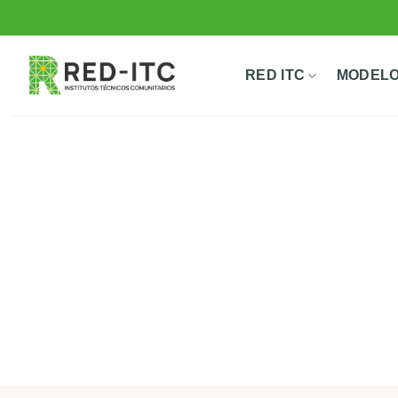
Saltar
al
contenido
RED ITC
MODELO