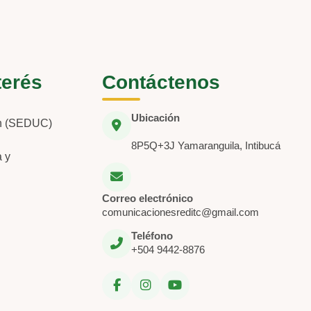
terés
Contáctenos
Ubicación
ón (SEDUC)
8P5Q+3J Yamaranguila, Intibucá
a y
Correo electrónico
comunicacionesreditc@gmail.com
Teléfono
+504 9442-8876