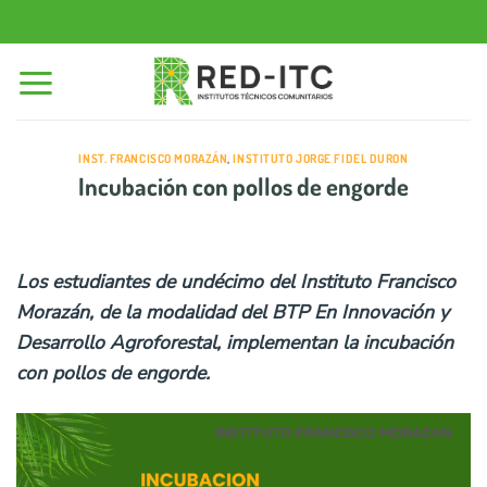
Saltar
al
contenido
INST. FRANCISCO MORAZÁN
,
INSTITUTO JORGE FIDEL DURON
Incubación con pollos de engorde
Los estudiantes de undécimo del Instituto Francisco
Morazán, de la modalidad del BTP En Innovación y
Desarrollo Agroforestal, implementan la incubación
con pollos de engorde.