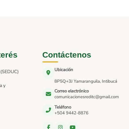
terés
Contáctenos
Ubicación
n (SEDUC)
8P5Q+3J Yamaranguila, Intibucá
a y
Correo electrónico
comunicacionesreditc@gmail.com
Teléfono
+504 9442-8876