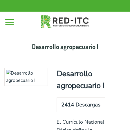
Saltar
al
contenido
Desarrollo agropecuario I
Desarrollo
agropecuario I
2414
Descargas
El Currículo Nacional
Básico define la