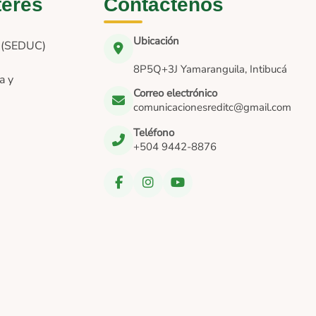
terés
Contáctenos
Ubicación
n (SEDUC)
8P5Q+3J Yamaranguila, Intibucá
a y
Correo electrónico
comunicacionesreditc@gmail.com
Teléfono
+504 9442-8876