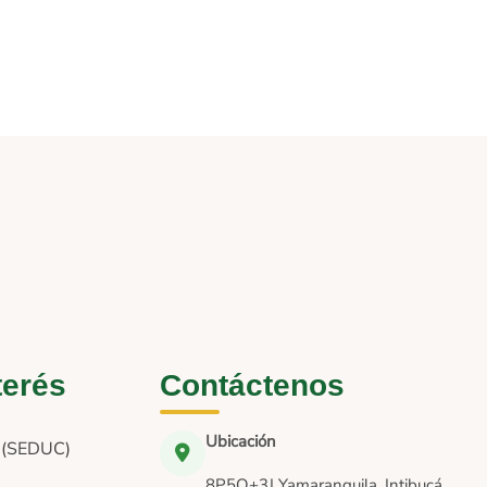
terés
Contáctenos
Ubicación
n (SEDUC)
8P5Q+3J Yamaranguila, Intibucá