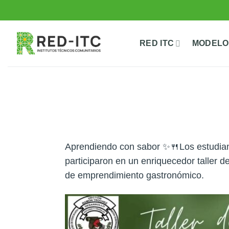
Saltar
al
contenido
RED ITC
MODELO
Aprendiendo con sabor ✨🍴Los estudian
participaron en un enriquecedor taller d
de emprendimiento gastronómico.