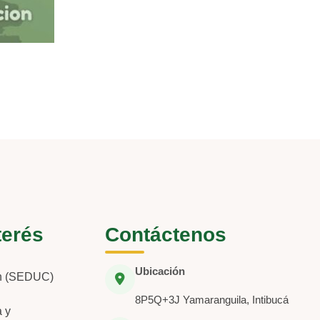
terés
Contáctenos
Ubicación
ón (SEDUC)
8P5Q+3J Yamaranguila, Intibucá
a y