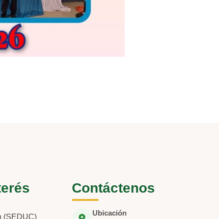
terés
Contáctenos
Ubicación
ón (SEDUC)