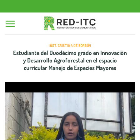
Saltar
al
contenido
INST. CRISTINA DE BORBÓN
Estudiante del Duodécimo grado en Innovación
y Desarrollo Agroforestal en el espacio
curricular Manejo de Especies Mayores