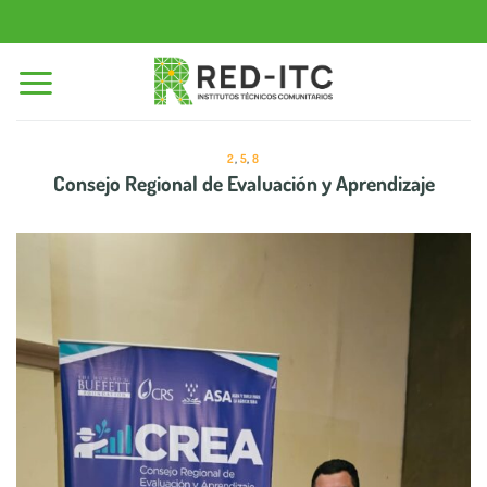
Saltar
al
contenido
2
,
5
,
8
Consejo Regional de Evaluación y Aprendizaje