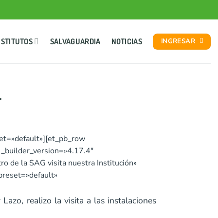
NSTITUTOS
SALVAGUARDIA
NOTICIAS
INGRESAR
L
et=»default»][et_pb_row
_builder_version=»4.17.4″
 de la SAG visita nuestra Institución»
preset=»default»
azo, realizo la visita a las instalaciones