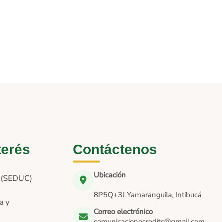
terés
Contáctenos
Ubicación
n (SEDUC)
8P5Q+3J Yamaranguila, Intibucá
a y
Correo electrónico
comunicacionesreditc@gmail.com