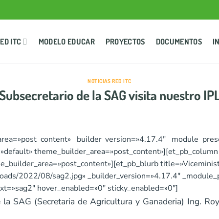
ED ITC
MODELO EDUCAR
PROYECTOS
DOCUMENTOS
I
NOTICIAS RED ITC
Subsecretario de la SAG visita nuestro IP
_area=»post_content» _builder_version=»4.17.4″ _module_pres
»default» theme_builder_area=»post_content»][et_pb_column 
builder_area=»post_content»][et_pb_blurb title=»Viceministro
ploads/2022/08/sag2.jpg» _builder_version=»4.17.4″ _module_
ext=»sag2″ hover_enabled=»0″ sticky_enabled=»0″]
la SAG (Secretaria de Agricultura y Ganaderia) Ing. Roy L