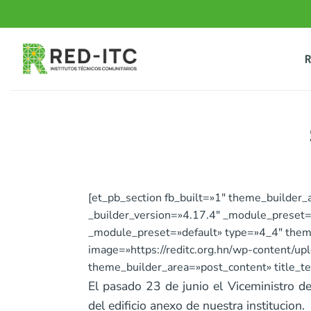
Saltar
al
contenido
R
[et_pb_section fb_built=»1″ theme_builder
_builder_version=»4.17.4″ _module_preset=
_module_preset=»default» type=»4_4″ theme_
image=»https://reditc.org.hn/wp-content/u
theme_builder_area=»post_content» title_t
El pasado 23 de junio el Viceministro de 
del edificio anexo de nuestra institucion.