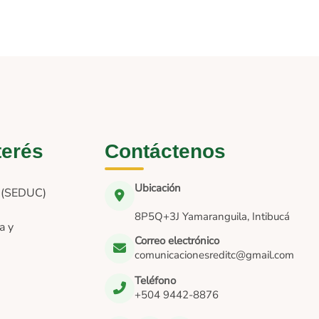
terés
Contáctenos
Ubicación
n (SEDUC)
8P5Q+3J Yamaranguila, Intibucá
a y
Correo electrónico
comunicacionesreditc@gmail.com
Teléfono
+504 9442-8876