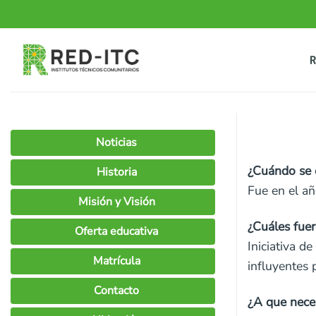
Saltar
al
contenido
R
Noticias
¿Cuándo se 
Historia
Fue en el a
Misión y Visión
¿Cuáles fuer
Oferta educativa
Iniciativa d
Matrícula
influyentes 
Contacto
¿A que nece