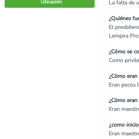
Ubicación
La falta de 
¿Quiénes fu
El presbíter
Lempira Prof
¿Cómo se co
Como privile
¿Cómo eran 
Eran pocos l
¿Cómo eran l
Eran maestro
¿como inicio
Eran maestro