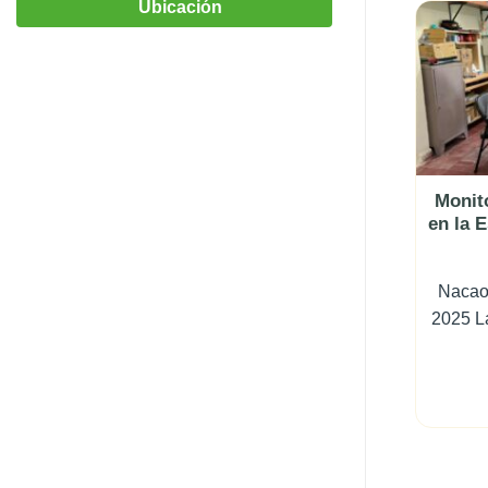
Ubicación
Monit
en la 
Nacaom
2025 La