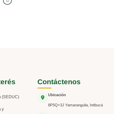
terés
Contáctenos
Ubicación
ón (SEDUC)
8P5Q+3J Yamaranguila, Intibucá
a y