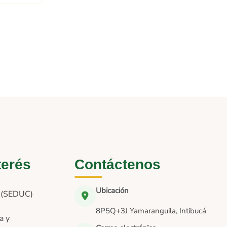
terés
Contáctenos
Ubicación
n (SEDUC)
8P5Q+3J Yamaranguila, Intibucá
a y