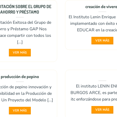
ITACIÓN SOBRE EL GRUPO DE
creación de viver
AHORRO Y PRÉSTAMO
El Instituto Lenin Enriqu
tación Exitosa del Grupo de
implementado con éxito 
rro y Préstamo GAP Nos
EDUCAR en la creación
ace compartir con todos los
VER MÁS
[...]
VER MÁS
producción de pepino
El instituto LENIN E
ción de pepino innovación y
BURGOS ARCE, es parte 
ibilidad en la Producción de
itc enforzándose para prep
 Un Proyecto del Modelo [...]
VER MÁS
VER MÁS