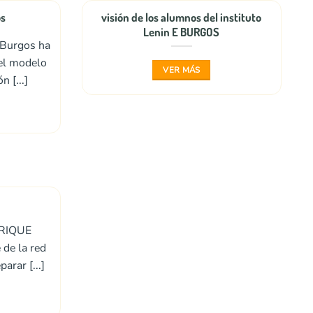
os
visión de los alumnos del instituto
Lenin E BURGOS
e Burgos ha
el modelo
VER MÁS
 [...]
NRIQUE
de la red
arar [...]