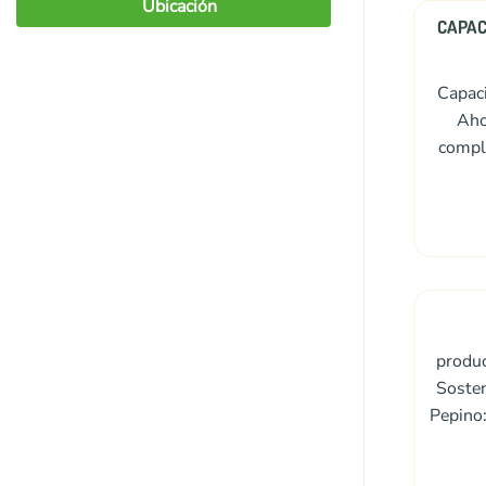
Ubicación
CAPAC
Capaci
Aho
compl
produc
Sosten
Pepino: